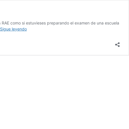
 la RAE como si estuvieses preparando el examen de una escuela
¿Qué
Sigue leyendo
es
Marketing
Digital?