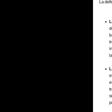
La defi
L
d
b
t
i
l
L
i
e
t
s
p