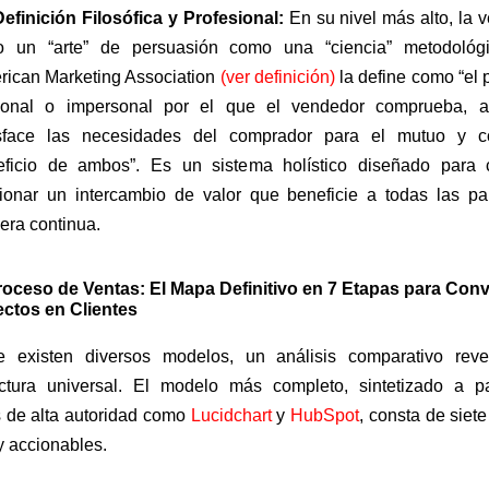
efinición Filosófica y Profesional:
En su nivel más alto, la 
to un “arte” de persuasión como una “ciencia” metodológ
rican Marketing Association
(ver definición)
la define como “el 
sonal o impersonal por el que el vendedor comprueba, a
isface las necesidades del comprador para el mutuo y c
eficio de ambos”. Es un sistema holístico diseñado para 
ionar un intercambio de valor que beneficie a todas las pa
ra continua.
Proceso de Ventas: El Mapa Definitivo en 7 Etapas para Conv
ctos en Clientes
 existen diversos modelos, un análisis comparativo rev
ectura universal. El modelo más completo, sintetizado a pa
s de alta autoridad como
Lucidchart
y
HubSpot
, consta de siet
y accionables.