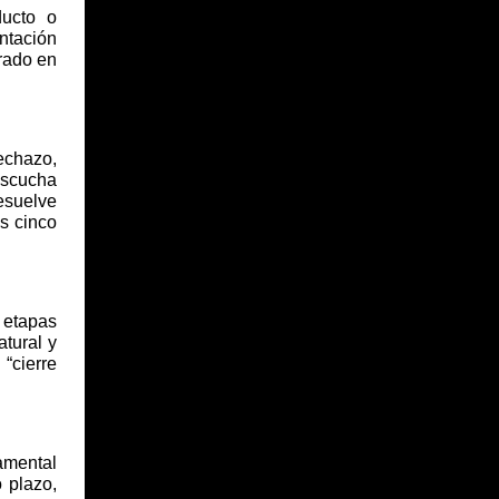
ducto o
ntación
trado en
echazo,
escucha
resuelve
s cinco
s etapas
atural y
“cierre
amental
o plazo,