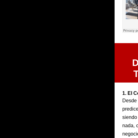
D
T
1. El 
Desde 
predic
siendo
nada, 
negoci