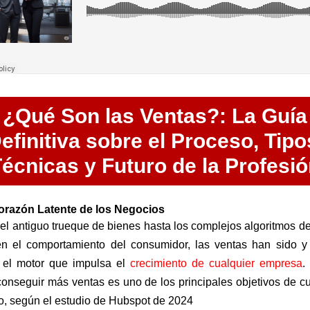
¿Qué Son las Ventas?: La Guía
efinitiva sobre el Proceso, Tipo
écnicas y Futuro de la Profesi
Corazón Latente de los Negocios
el antiguo trueque de bienes hasta los complejos algoritmos de
en el comportamiento del consumidor, las ventas han sido y
 el motor que impulsa el
crecimiento de cualquier empresa
.
conseguir más ventas es uno de los principales objetivos de cu
o, según el estudio de Hubspot de 2024