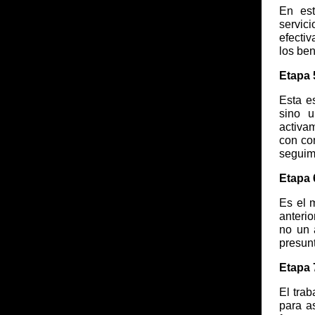
En est
servic
efectiv
los ben
Etapa 
Esta e
sino u
activam
con co
seguimi
Etapa 
Es el m
anterio
no un 
presunt
Etapa 
El tra
para as