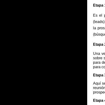
Etapa 
Es el 
(leads)
la pro
(búsque
Etapa 
Una ve
sobre 
para de
para c
Etapa 
Aquí se
reunión
prospec
Etapa 