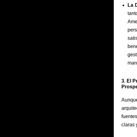
La D
tan
Ame
per
sat
ben
gest
mane
3. El 
Prospe
Aunque
arquit
fuente
claras 