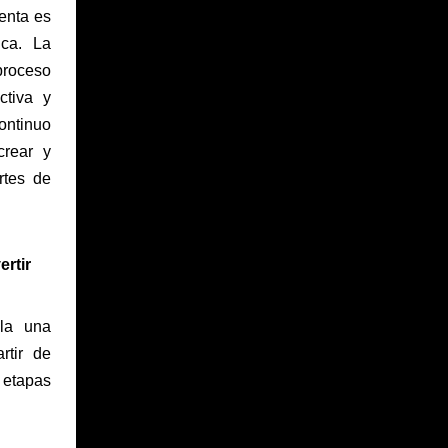
venta es
ica. La
proceso
ctiva y
ontinuo
crear y
rtes de
ertir
ela una
rtir de
e etapas