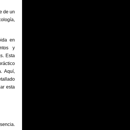
e de un
cología,
pida en
ntos y
s. Esta
práctico
. Aquí,
tallado
ar esta
sencia.