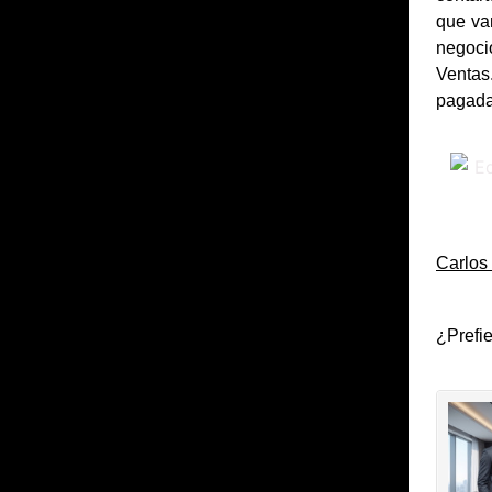
que va
negoci
Ventas
pagada
Carlos
¿Prefie