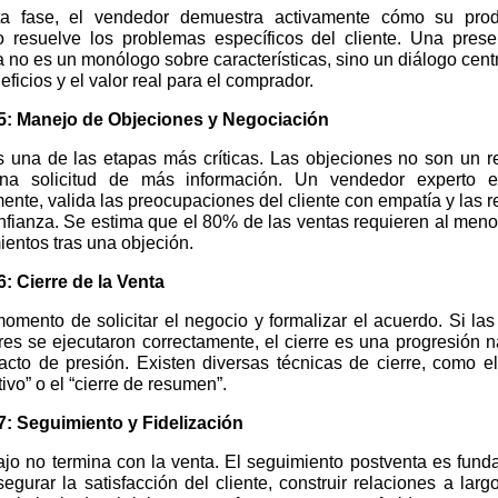
a fase, el vendedor demuestra activamente cómo su pro
io resuelve los problemas específicos del cliente. Una prese
a no es un monólogo sobre características, sino un diálogo cen
eficios y el valor real para el comprador.
5: Manejo de Objeciones y Negociación
s una de las etapas más críticas. Las objeciones no son un r
na solicitud de más información. Un vendedor experto 
ente, valida las preocupaciones del cliente con empatía y las 
nfianza. Se estima que el 80% de las ventas requieren al meno
entos tras una objeción.
6: Cierre de la Venta
omento de solicitar el negocio y formalizar el acuerdo. Si la
res se ejecutaron correctamente, el cierre es una progresión n
acto de presión. Existen diversas técnicas de cierre, como el 
ivo” o el “cierre de resumen”.
7: Seguimiento y Fidelización
bajo no termina con la venta. El seguimiento postventa es fund
egurar la satisfacción del cliente, construir relaciones a larg