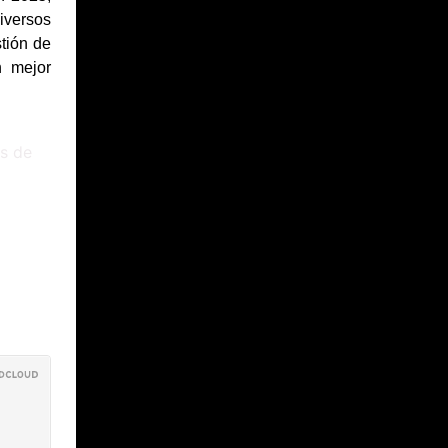
iversos
tión de
n mejor