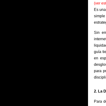
(ver es
Es una
simple 
estrate
Sin em
inter
liquid
guía ti
en esp
desglo
para p
discipli
2. La 
Para d