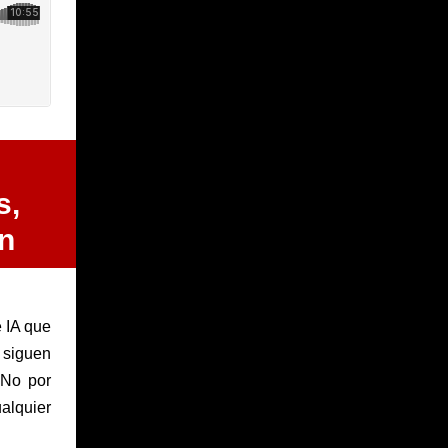
s,
ón
 IA que
 siguen
 No por
alquier