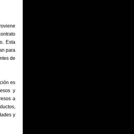
roviene
ontrato
o. Esta
an para
antes de
ción es
cesos y
resos a
ductos,
dades y