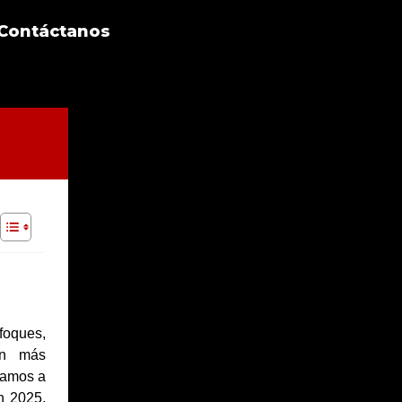
Contáctanos
foques,
ón más
 vamos a
n 2025,