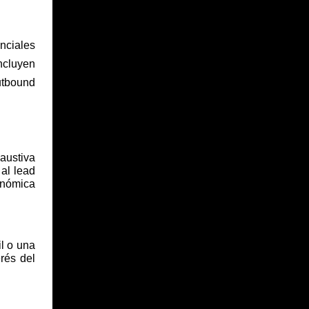
nciales
incluyen
utbound
austiva
al lead
conómica
il o una
erés del