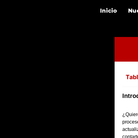
Inicio
Nu
Tabl
Intro
¿Quier
proce
actuali
contar