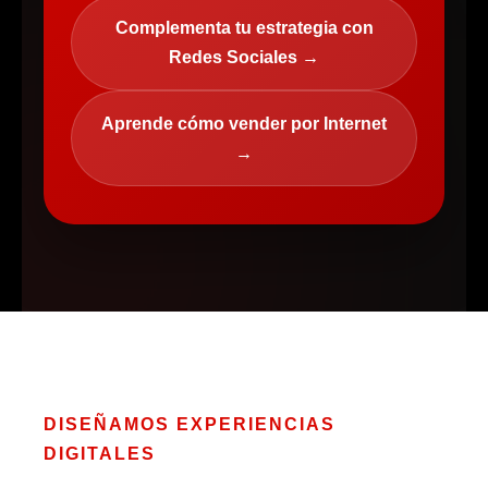
Complementa tu estrategia con
Redes Sociales →
Aprende cómo vender por Internet
→
DISEÑAMOS EXPERIENCIAS
DIGITALES